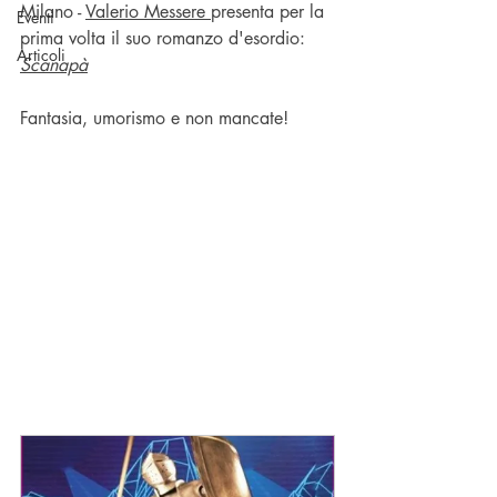
Milano - 
Valerio Messere 
presenta per la 
Eventi
prima volta il suo romanzo d'esordio: 
Articoli
Scanapà
Fantasia, umorismo e non mancate!