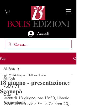
Accedi
Post
All Posts
10 giu 2024
Tempo di lettura: 1 min
All Posts
18 giugno - presentazione:
Recensioni
Scanapà
Quiz
Martedì 18 giugno, ore 18:30, Libreria 
Presentazioni
Monti in città - viale Emilio Caldara 20, 