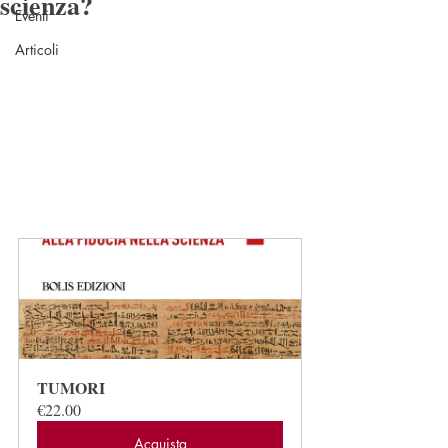
scienza?
Eventi
Articoli
TUMORI
€22.00
Acquista