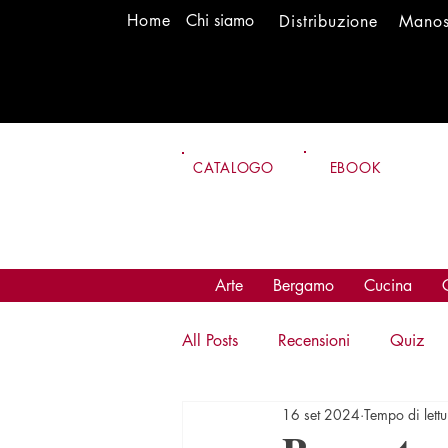
H
om
e
Chi siamo
Distr
ibuzione
Mano
CATALOGO
EBOOK
Arte
Bergamo
Cucina
All Posts
Recensioni
Quiz
16 set 2024
Tempo di lett