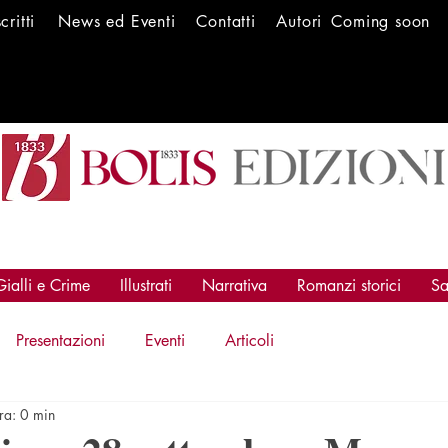
scritti
News ed Ev
enti
Conta
tti
Autori
Coming soon
Gialli e Crime
Illustrati
Narrativa
Romanzi storici
Sa
Presentazioni
Eventi
Articoli
ura: 0 min