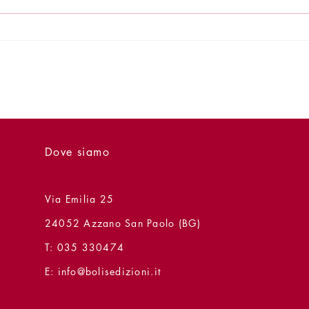
Presentazione - 24 giugno -
Prese
Quasi quasi vorrei dirti di
Papa
Raffaele Penza
II
Dove siamo
Via Emilia 25
24052 Azzano San Paolo (BG)
T: 035 330474
E:
info@bolisedizioni.it