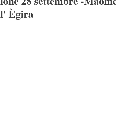
ione 28 settembre -Maome
l' Ègira