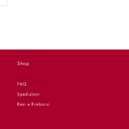
ntazione - 20 giugno - Il
 di Maria Giovanni Paolo
Shop
FAQ
Spedizioni
Resi e Rimborsi