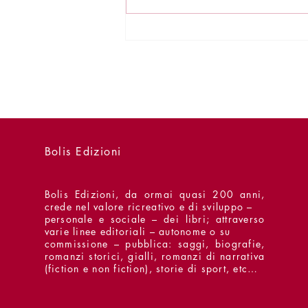
Presentazioni - 2 agosto - Il
Congedo
Bolis Edizioni
Bolis Edizioni, da ormai quasi 200 anni,
crede nel valore ricreativo e di sviluppo –
personale e sociale – dei libri; attraverso
varie linee editoriali – autonome o su
commissione – pubblica: saggi, biografie,
romanzi storici, gialli, romanzi di narrativa
(fiction e non fiction), storie di sport, etc…