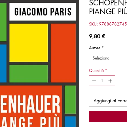
SCHOPEN
PIANGE PI
SKU: 9788878274
Prezzo
9,80 €
Autore
*
Seleziona
Quantità
*
Aggiungi al carre