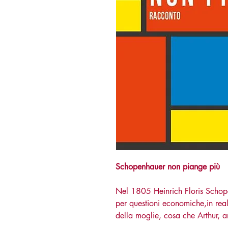
Schopenhauer non piange più
Nel 1805 Heinrich Floris Schopen
per questioni economiche,in real
della moglie, cosa che Arthur, a