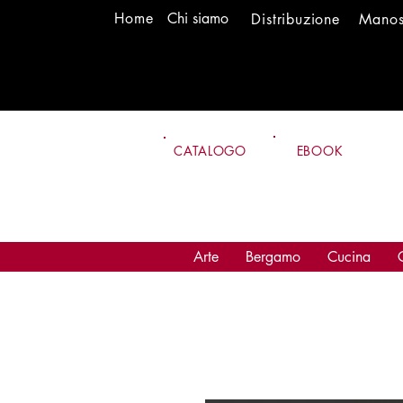
H
om
e
Chi siamo
Distr
ibuzione
Mano
CATALOGO
EBOOK
Arte
Bergamo
Cucina