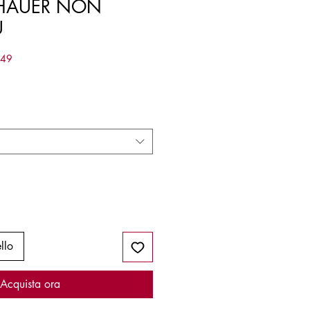
HAUER NON
Ù
549
llo
Acquista ora