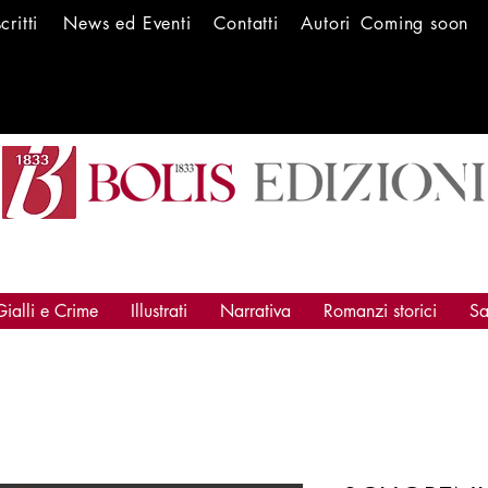
scritti
News ed Ev
enti
Conta
tti
Autori
Coming soon
Gialli e Crime
Illustrati
Narrativa
Romanzi storici
Sa