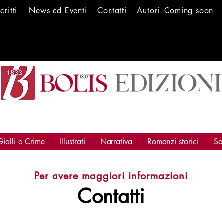
scritti
News ed Ev
enti
Conta
tti
Autori
Coming soon
Gialli e Crime
Illustrati
Narrativa
Romanzi storici
Sa
Per avere maggiori informazioni
Contatti