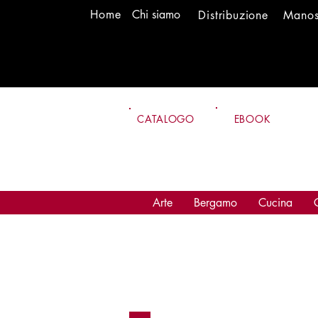
H
om
e
Chi siamo
Distr
ibuzione
Mano
CATALOGO
EBOOK
Arte
Bergamo
Cucina