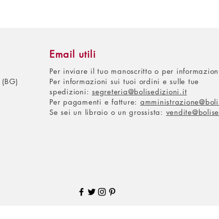
Email utili
Per inviare il tuo manoscritto o per informazio
 (BG)
Per informazioni sui tuoi ordini e sulle tue
spedizioni:
segreteria@bolisedizioni.it
Per pagamenti e fatture:
amministrazione@bolis
Se sei un libraio o un grossista:
vendite@bolise