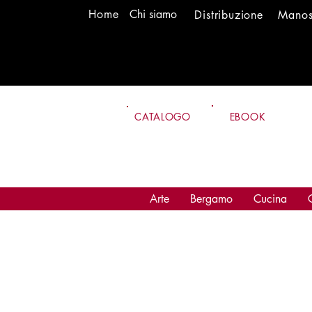
H
om
e
Chi siamo
Distr
ibuzione
Mano
CATALOGO
EBOOK
Arte
Bergamo
Cucina