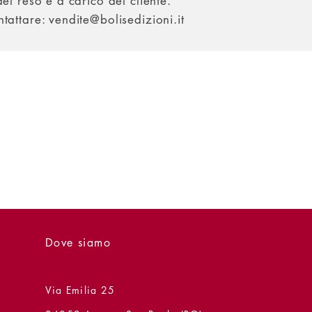
del reso è a carico del cliente.
tattare: vendite@bolisedizioni.it
Dove siamo
Via Emilia 25