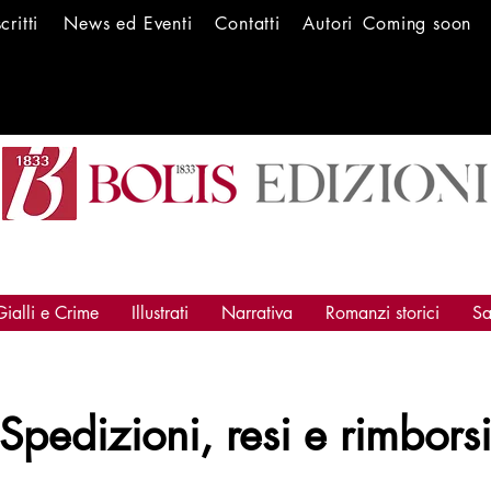
scritti
News ed Ev
enti
Conta
tti
Autori
Coming soon
Gialli e Crime
Illustrati
Narrativa
Romanzi storici
Sa
Spedizioni, resi e rimborsi