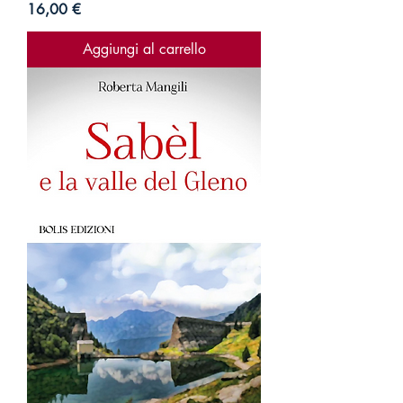
Prezzo
16,00 €
Aggiungi al carrello