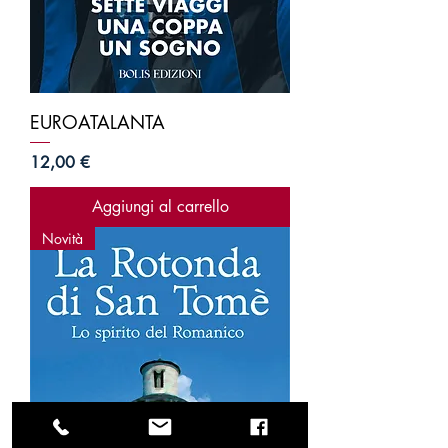
EUROATALANTA
Prezzo
12,00 €
Aggiungi al carrello
Novità