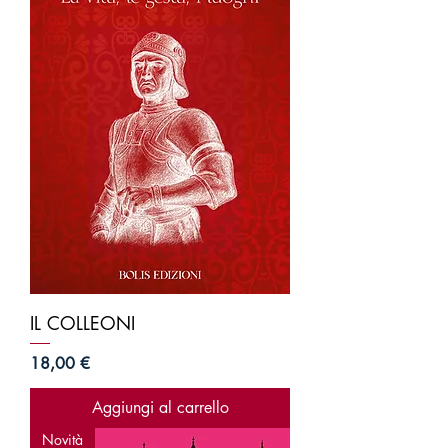
IL COLLEONI
Prezzo
18,00 €
Aggiungi al carrello
Novità