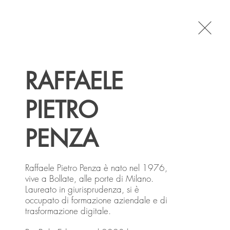
Accedi
RAFFAELE
PIETRO
PENZA
ggi e Biografie
Sport
Varia
Raffaele Pietro Penza è nato nel 1976, 
vive a Bollate, alle porte di Milano.

Laureato in giurisprudenza, si è 
occupato di formazione aziendale e di 
trasformazione digitale.
