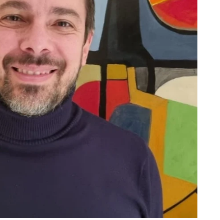
Dove siamo
Via Emilia 25
24052 Azzano San Paolo (BG)
T: 035 330474
E:
info@bolisedizioni.it
zioni - Via Emilia 25, 24052 Azzano San Paolo (BG) | PI 0302