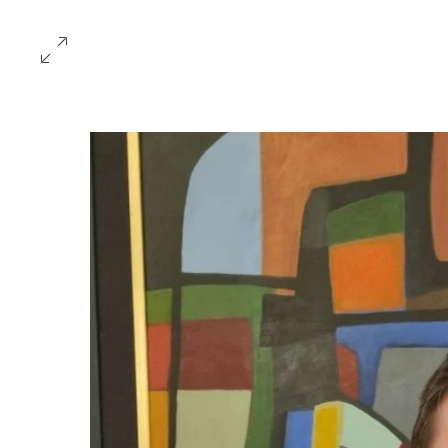
H
om
e
Chi siamo
Distr
ibuzione
Mano
CATALOGO
EBOOK
Arte
Bergamo
Cucina