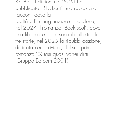
Per Bolis Edizioni nel 2023 ha 
pubblicato “Blackout” una raccolta di 
racconti dove la 

realtà e l’immaginazione si fondono; 
nel 2024 il romanzo "Book soul", dove 
Shop
una libreria e i libri sono il collante di 
tre storie; nel 2025 la ripubblicazione, 
delicatamente rivista, del suo primo 
FAQ
romanzo “Quasi quasi vorrei dirti” 
Spedizioni
Resi e Rimborsi
1680164|
Legal
-
Privacy