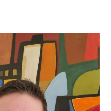
scritti
News ed Ev
enti
Conta
tti
Autori
Coming soon
Gialli e Crime
Illustrati
Narrativa
Romanzi storici
Sa
Gli autori dei nostri libri