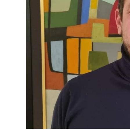
Bolis Edizioni
Bolis Edizioni, da ormai quasi 200 anni,
crede nel valore ricreativo e di sviluppo –
personale e sociale – dei libri; attraverso
varie linee editoriali – autonome o su
commissione – pubblica: saggi, biografie,
romanzi storici, gialli, romanzi di narrativa
(fiction e non fiction), storie di sport, etc…
© 2023 by Bolis Edi