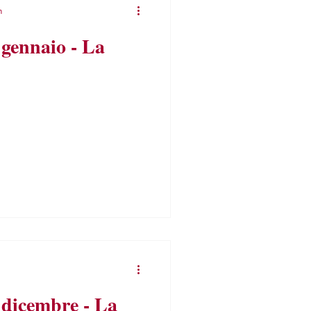
n
 gennaio - La
 dicembre - La