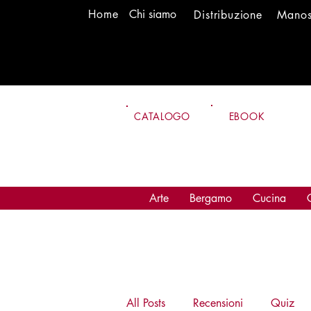
H
om
e
Chi siamo
Distr
ibuzione
Mano
CATALOGO
EBOOK
Arte
Bergamo
Cucina
All Posts
Recensioni
Quiz