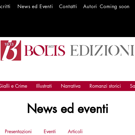
scritti
News ed Ev
enti
Conta
tti
Autori
Coming soon
Gialli e Crime
Illustrati
Narrativa
Romanzi storici
Sa
News ed eventi
Presentazioni
Eventi
Articoli