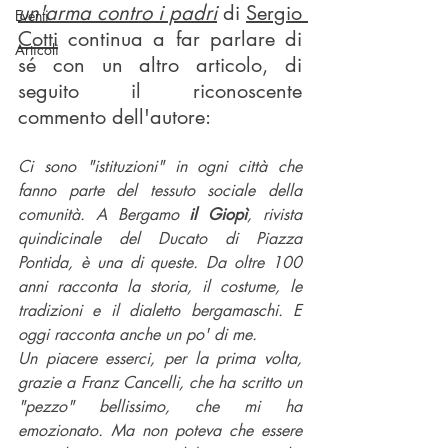
un'arma contro i padri
 di 
Sergio 
Eventi
Cotti
 continua a far parlare di 
Articoli
sé con un altro articolo, di 
seguito il riconoscente 
commento dell'autore:
Ci sono "istituzioni" in ogni città che 
fanno parte del tessuto sociale della 
comunità. A Bergamo 
il Giopì
, rivista 
quindicinale del Ducato di Piazza 
Pontida, è una di queste. Da oltre 100 
anni racconta la storia, il costume, le 
tradizioni e il dialetto bergamaschi. E 
oggi racconta anche un po' di me.
Un piacere esserci, per la prima volta, 
grazie a 
Franz Cancelli
, che ha scritto un 
"pezzo" bellissimo, che mi ha 
emozionato. Ma non poteva che essere 