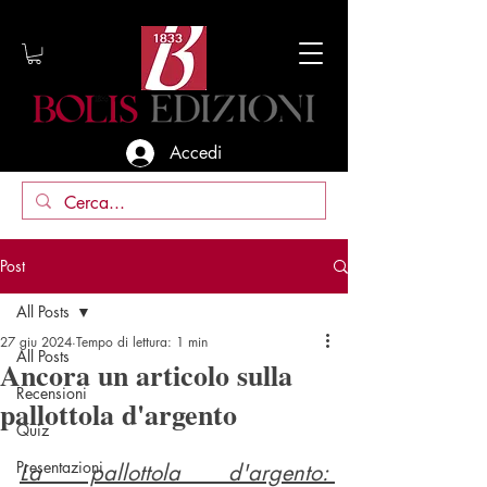
Accedi
Post
All Posts
27 giu 2024
Tempo di lettura: 1 min
All Posts
Ancora un articolo sulla
Recensioni
pallottola d'argento
Quiz
Presentazioni
La pallottola d'argento
: 