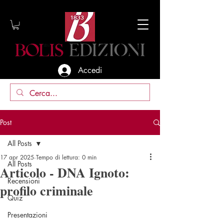
Accedi
Post
All Posts
17 apr 2025
Tempo di lettura: 0 min
All Posts
Articolo - DNA Ignoto:
Recensioni
profilo criminale
Quiz
Presentazioni