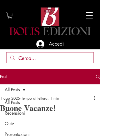
Accedi
Post
All Posts
1 ago 2025
Tempo di lettura: 1 min
All Posts
Buone Vacanze!
Recensioni
Quiz
Presentazioni