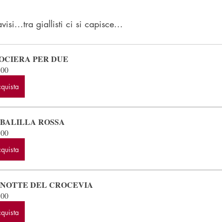
si...tra giallisti ci si capisce...
OCIERA PER DUE
.00
quista
 BALILLA ROSSA
.00
quista
 NOTTE DEL CROCEVIA
.00
quista