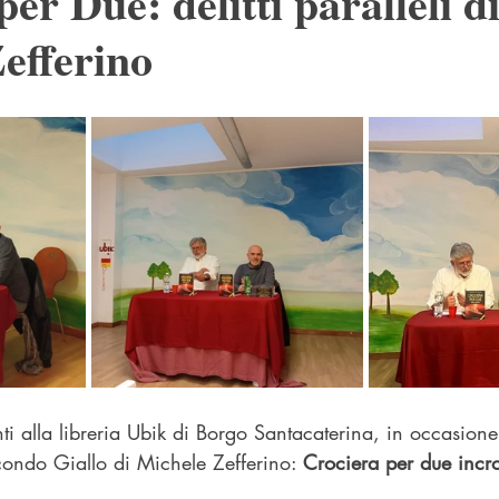
er Due: delitti paralleli d
efferino
nti alla libreria Ubik di Borgo Santacaterina, in occasione
condo Giallo di Michele Zefferino: 
Crociera per due incroc