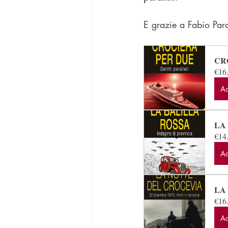
E grazie a Fabio Paravi
CR
€16
Ac
LA
€14
Ac
LA
€16
Ac