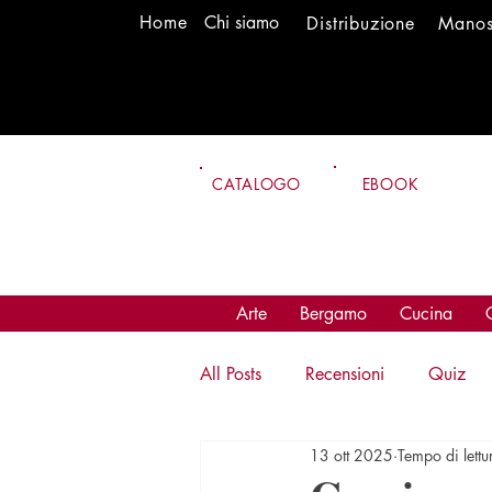
H
om
e
Chi siamo
Distr
ibuzione
Mano
CATALOGO
EBOOK
Arte
Bergamo
Cucina
All Posts
Recensioni
Quiz
13 ott 2025
Tempo di lettu