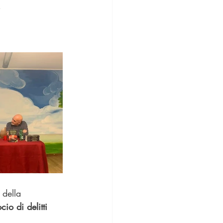
i
 della 
io di delitti 