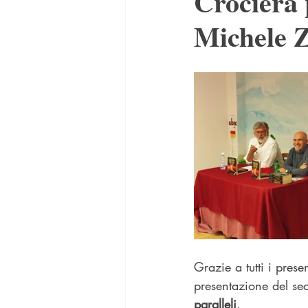
Crociera p
Michele Z
Grazie a tutti i prese
presentazione del se
paralleli
.