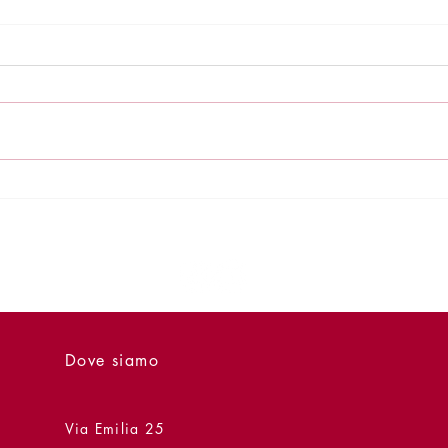
Presentazione - 24 giugno -
Prese
Quasi quasi vorrei dirti di
Papa
Raffaele Penza
II
Dove siamo
Via Emilia 25