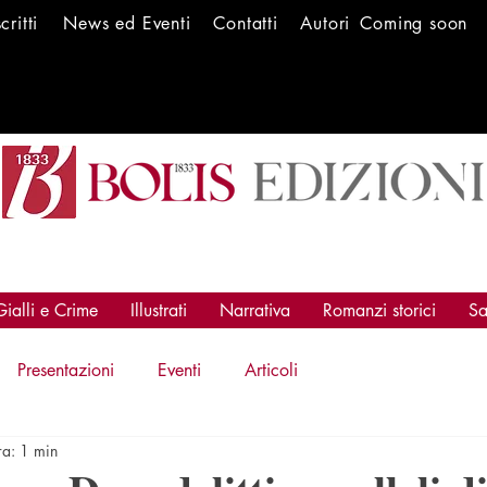
scritti
News ed Ev
enti
Conta
tti
Autori
Coming soon
Gialli e Crime
Illustrati
Narrativa
Romanzi storici
Sa
Presentazioni
Eventi
Articoli
ra: 1 min