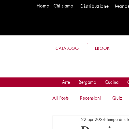
H
om
e
Chi siamo
Distr
ibuzione
Mano
CATALOGO
EBOOK
Arte
Bergamo
Cucina
All Posts
Recensioni
Quiz
22 apr 2024
Tempo di lett