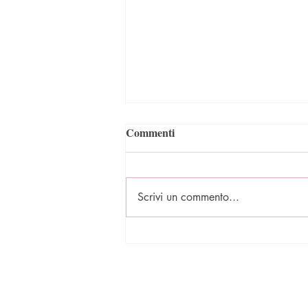
Commenti
Scrivi un commento...
Presentazioni - 2 agosto - Il
Congedo