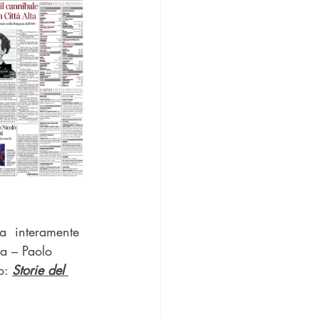
a  interamente 
sa – Paolo 
o: 
Storie del 