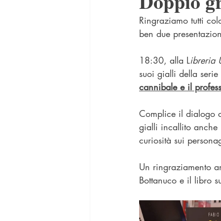
Doppio gr
Ringraziamo tutti co
ben due presentazioni 
18:30, alla L
ibreria
suoi gialli della serie 
cannibale e il profes
Complice il dialogo c
gialli incallito anche
curiosità sui personag
Un ringraziamento a
Bottanuco e il libro s