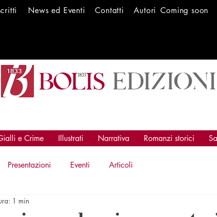
scritti
News ed Ev
enti
Conta
tti
Autori
Coming soon
Gialli e Crime
Illustrati
Narrativa
Romanzi storici
Sa
Presentazioni
Eventi
Articoli
ura: 1 min