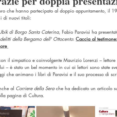
azie per doppia presentaz
loro che hanno partecipato al doppio appuntamento, il 19
di nuovi titoli:
 Ubik di Borgo Santa Caterina
, Fabio Paravisi ha presentato
delitti della Bergamo dell' Ottocento
: 
Caccia al testimone: 
sore 
on il simpatico e coinvolgente Maurizio Lorenzi – lettore e
 lui – è stato un bel momento in cui ai lettori sono state sve
gi che animano i libri di Paravisi e il suo processo di scri
nche al 
Corriere della Sera
 che ha dedicato un articolo s
ulla pagina di Cultura. 