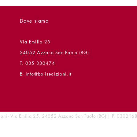
Dove siamo
Via Emilia 25
24052 Azzano San Paolo (BG)
T: 035 330474
E:
info@bolisedizioni.it
zioni - Via Emilia 25, 24052 Azzano San Paolo (BG) | PI 0302