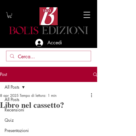
Accedi
Post
All Posts
8 apr 2025
Tempo di lettura: 1 min
All Posts
Libro nel cassetto?
Recensioni
Quiz
Presentazioni