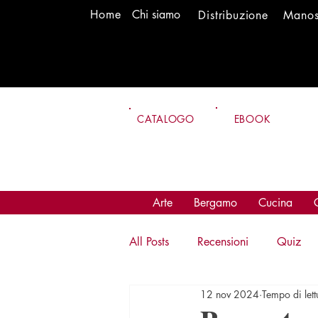
H
om
e
Chi siamo
Distr
ibuzione
Mano
CATALOGO
EBOOK
Arte
Bergamo
Cucina
All Posts
Recensioni
Quiz
12 nov 2024
Tempo di lett