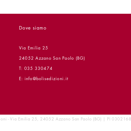
Dove siamo
Via Emilia 25
24052 Azzano San Paolo (BG)
T: 035 330474
E:
info@bolisedizioni.it
zioni - Via Emilia 25, 24052 Azzano San Paolo (BG) | PI 0302