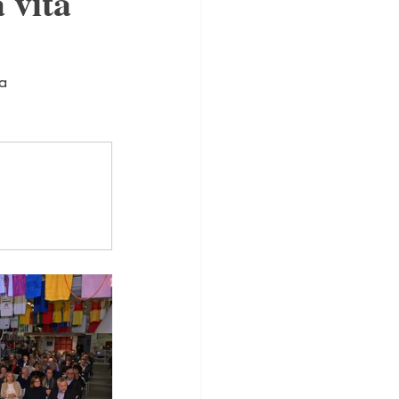
 vita
a 