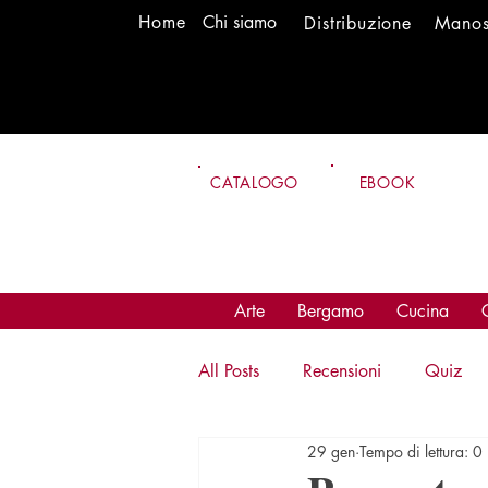
H
om
e
Chi siamo
Distr
ibuzione
Mano
CATALOGO
EBOOK
Arte
Bergamo
Cucina
All Posts
Recensioni
Quiz
29 gen
Tempo di lettura: 0