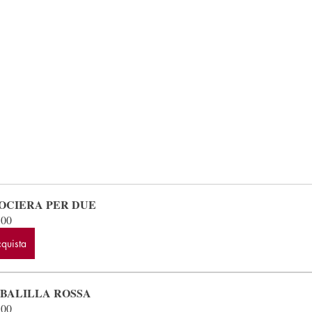
OCIERA PER DUE
.00
quista
 BALILLA ROSSA
.00