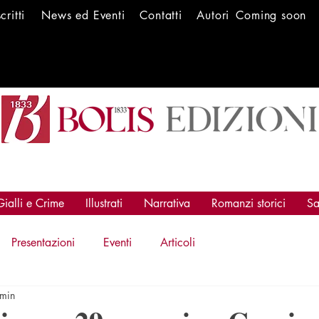
scritti
News ed Ev
enti
Conta
tti
Autori
Coming soon
Gialli e Crime
Illustrati
Narrativa
Romanzi storici
Sa
Presentazioni
Eventi
Articoli
 min