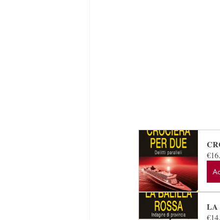
CR
€16
Ac
LA
€14