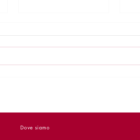
Presentazione - 24 giugno -
Prese
Quasi quasi vorrei dirti di
Papa
Raffaele Penza
II
Dove siamo