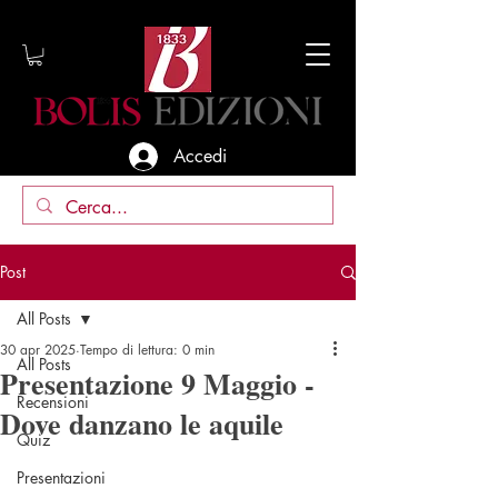
Accedi
Post
All Posts
30 apr 2025
Tempo di lettura: 0 min
All Posts
Presentazione 9 Maggio -
Recensioni
Dove danzano le aquile
Quiz
Presentazioni