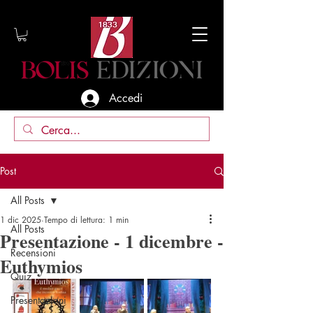
Accedi
Post
All Posts
1 dic 2025
Tempo di lettura: 1 min
All Posts
Presentazione - 1 dicembre -
Recensioni
Euthymios
Quiz
Presentazioni