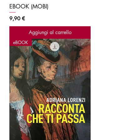
EBOOK (MOBI)
Prezzo
9,90 €
Aggiungi al carrello
eBOOK