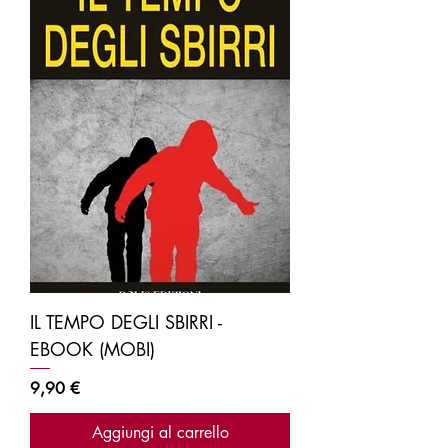
IL TEMPO DEGLI SBIRRI -
EBOOK (MOBI)
Prezzo
9,90 €
Aggiungi al carrello