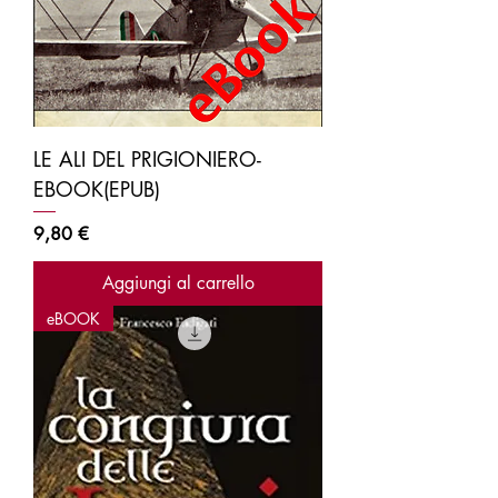
LE ALI DEL PRIGIONIERO-
EBOOK(EPUB)
Prezzo
9,80 €
Aggiungi al carrello
eBOOK