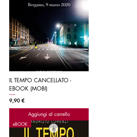
IL TEMPO CANCELLATO -
EBOOK (MOBI)
Prezzo
9,90 €
Aggiungi al carrello
eBOOK