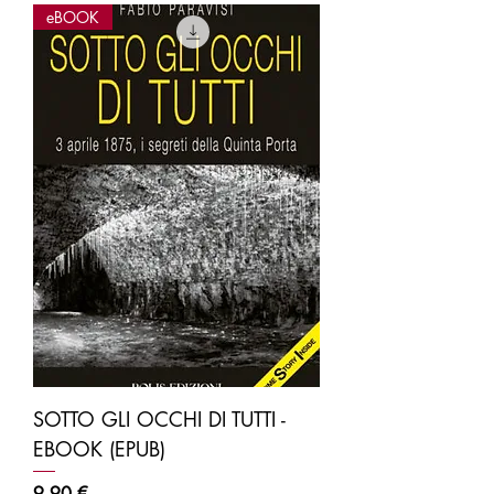
eBOOK
SOTTO GLI OCCHI DI TUTTI -
EBOOK (EPUB)
Prezzo
9,90 €