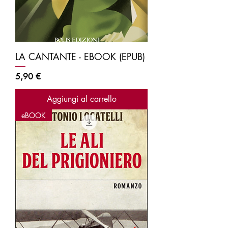
LA CANTANTE - EBOOK (EPUB)
Prezzo
5,90 €
Aggiungi al carrello
eBOOK