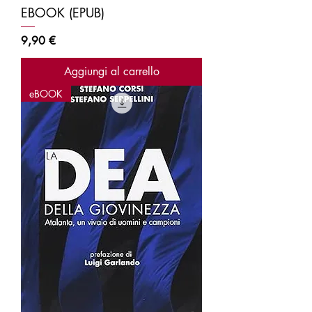
EBOOK (EPUB)
Prezzo
9,90 €
Aggiungi al carrello
eBOOK