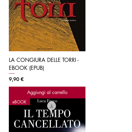
LA CONGIURA DELLE TORRI -
EBOOK (EPUB)
Prezzo
9,90 €
Aggiungi al carrello
eBOOK