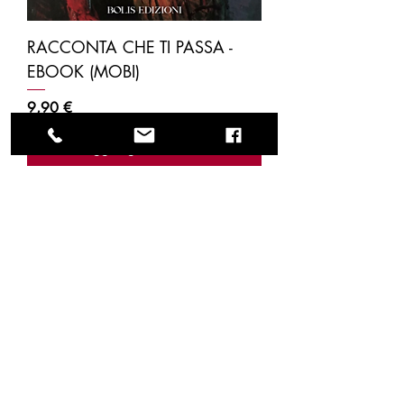
RACCONTA CHE TI PASSA -
EBOOK (MOBI)
Prezzo
9,90 €
Aggiungi al carrello
eBOOK