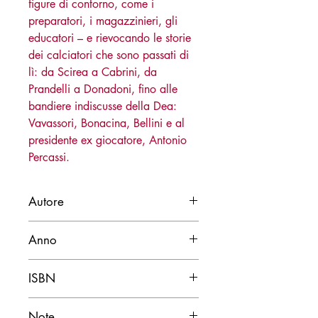
figure di contorno, come i
preparatori, i magazzinieri, gli
educatori – e rievocando le storie
dei calciatori che sono passati di
lì: da Scirea a Cabrini, da
Prandelli a Donadoni, fino alle
bandiere indiscusse della Dea:
Vavassori, Bonacina, Bellini e al
presidente ex giocatore, Antonio
Percassi.
Autore
Stefano Corsi e Stefano Serpellini
Anno
2023
ISBN
9788878273382
Note