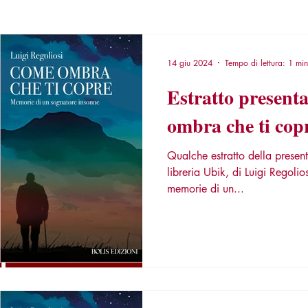
14 giu 2024
Tempo di lettura: 1 min
Estratto present
ombra che ti cop
Qualche estratto della presen
libreria Ubik, di Luigi Regoliosi di Come ombra che ti copre:
memorie di un...