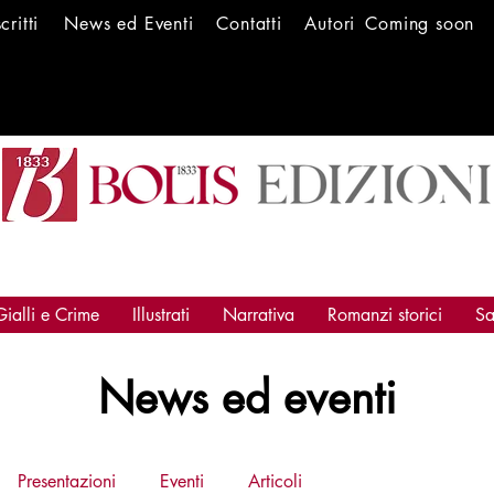
scritti
News ed Ev
enti
Conta
tti
Autori
Coming soon
Gialli e Crime
Illustrati
Narrativa
Romanzi storici
Sa
News ed eventi
Presentazioni
Eventi
Articoli