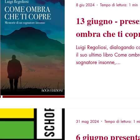
8 giu 2024
Tempo di lettura: 1 min
13 giugno - pres
ombra che ti cop
Luigi Regoliosi, dialogando 
il suo ultimo libro Come ombr
sognatore insonne,...
31 mag 2024
Tempo di lettura: 1 m
6 giugno present