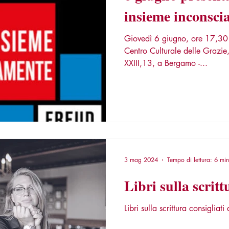
insieme inconsci
Giovedì 6 giugno, ore 17,30 -
Centro Culturale delle Grazie
XXIII,13, a Bergamo -...
3 mag 2024
Tempo di lettura: 6 min
Libri sulla scritt
Libri sulla scrittura consigliati 