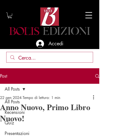
Accedi
Post
All Posts
22 gen 2024
Tempo di lettura: 1 min
All Posts
Anno Nuovo, Primo Libro
Recensioni
Nuovo!
Quiz
Presentazioni