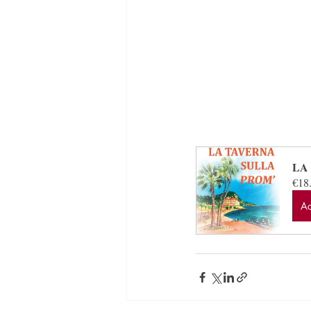
LA
€18
Ac