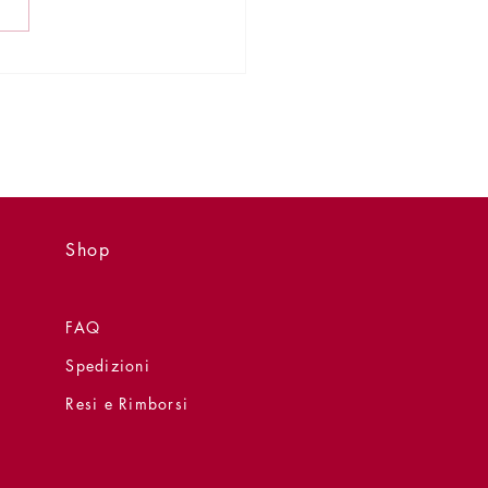
a dei Librai di Bergamo
- grazie a tutti
Shop
FAQ
Spedizioni
Resi e Rimborsi