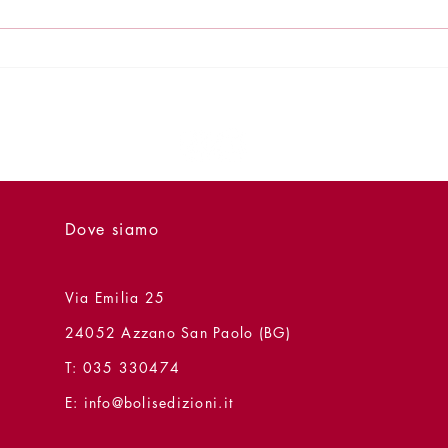
25 giugno: I gialli della
Fier
Bergamo dell'Ottocento di
2026 
Fabio Paravisi
Dove siamo
Via Emilia 25
24052 Azzano San Paolo (BG)
T: 035 330474
E:
info@bolisedizioni.it