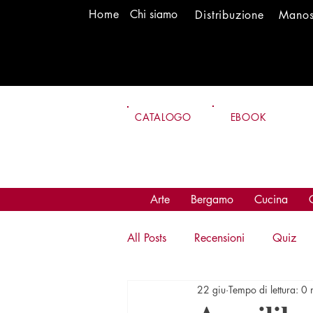
H
om
e
Chi siamo
Distr
ibuzione
Mano
CATALOGO
EBOOK
Arte
Bergamo
Cucina
All Posts
Recensioni
Quiz
22 giu
Tempo di lettura: 0 