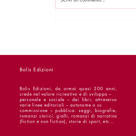
Presentazioni - 15 luglio -
Concerto per Opossum
Bolis Edizioni
Bolis Edizioni, da ormai quasi 200 anni,
crede nel valore ricreativo e di sviluppo –
personale e sociale – dei libri; attraverso
varie linee editoriali – autonome o su
commissione – pubblica: saggi, biografie,
romanzi storici, gialli, romanzi di narrativa
(fiction e non fiction), storie di sport, etc…