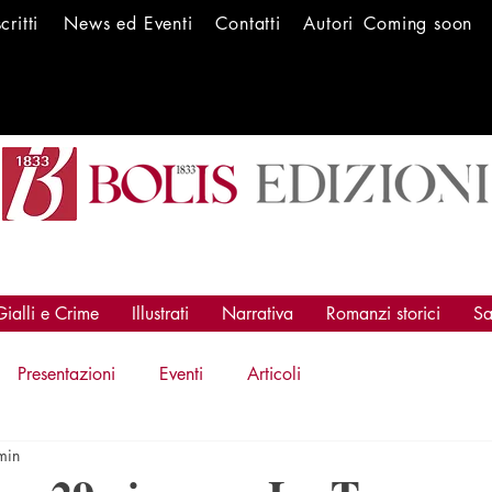
scritti
News ed Ev
enti
Conta
tti
Autori
Coming soon
Gialli e Crime
Illustrati
Narrativa
Romanzi storici
Sa
Presentazioni
Eventi
Articoli
min