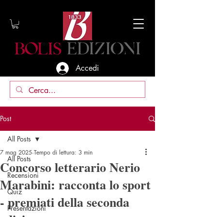
Accedi
Post
All Posts
7 mag 2025
Tempo di lettura: 3 min
All Posts
Concorso letterario Nerio
Recensioni
Marabini: racconta lo sport
Quiz
- premiati della seconda
Presentazioni