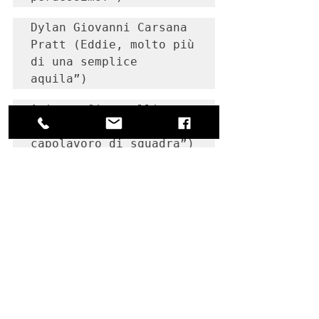
Dylan Giovanni Carsana 
Pratt (Eddie, molto più 
di una semplice 
aquila”)
Arianna Signorelli 
(“Monza, Leclerc è un 
capolavoro di squadra”)
Ilaria Bassani (“La più 
bella vittoria sono 
io”)
Rebecca Piccioli 
Cappelli (“L’urlo di 
Bebe Vio”)
Matteo Cortese 