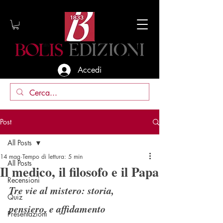
Accedi
Post
All Posts
14 mag
Tempo di lettura: 5 min
All Posts
Il medico, il filosofo e il Papa
Recensioni
Tre vie al mistero: 
storia, 
Quiz
pensiero, e affidamento
Presentazioni