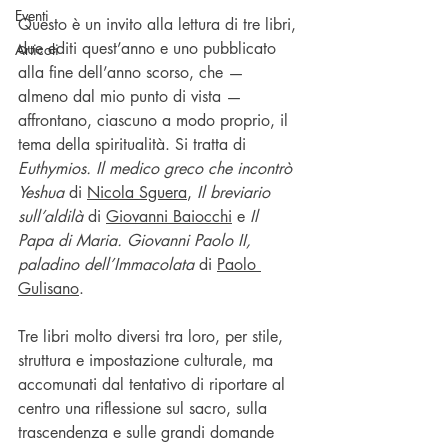
Eventi
Questo è un invito alla lettura di tre libri, 
due editi quest’anno e uno pubblicato 
Articoli
alla fine dell’anno scorso, che — 
almeno dal mio punto di vista — 
affrontano, ciascuno a modo proprio, il 
tema della spiritualità. Si tratta di 
Euthymios. Il medico greco che incontrò 
Yeshua
 di 
Nicola Sguera
, 
Il breviario 
sull’aldilà
 di 
Giovanni Baiocchi
 e 
Il 
Papa di Maria. Giovanni Paolo II, 
paladino dell’Immacolata
 di 
Paolo 
Gulisano
.
Tre libri molto diversi tra loro, per stile, 
struttura e impostazione culturale, ma 
accomunati dal tentativo di riportare al 
centro una riflessione sul sacro, sulla 
trascendenza e sulle grandi domande 