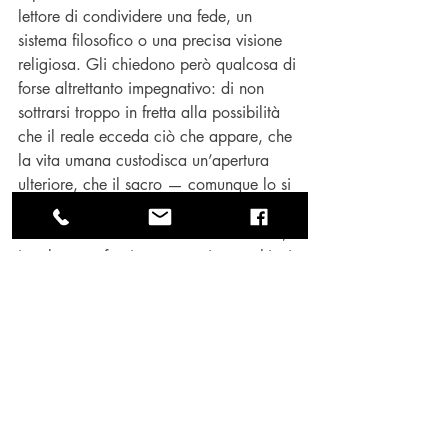
lettore di condividere una fede, un 
sistema filosofico o una precisa visione 
religiosa. Gli chiedono però qualcosa di 
forse altrettanto impegnativo: di non 
sottrarsi troppo in fretta alla possibilità 
che il reale ecceda ciò che appare, che 
la vita umana custodisca un’apertura 
ulteriore, che il sacro — comunque lo si 
voglia nominare — resti una questione 
intellettualmente e umanamente viva. E, 
in tal senso, forniscono tre vie, tre chiavi 
di accesso: il pensiero metafisico, la 
narrazione esistenziale e l’affidamento 
mariano.
Ed è già molto, in un tempo in cui è vivo 
il rischio di archiviare le domande ultime 
prima ancora di averle semplicemente 