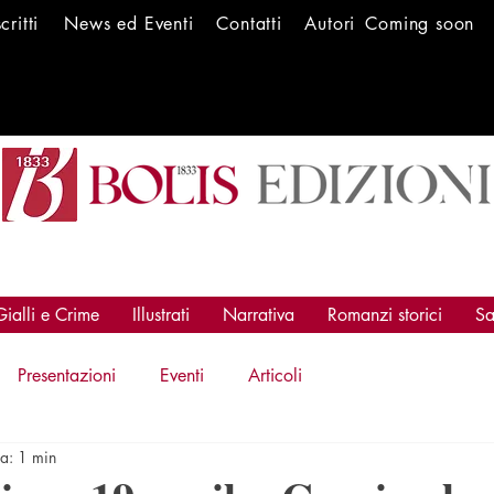
scritti
News ed Ev
enti
Conta
tti
Autori
Coming soon
Gialli e Crime
Illustrati
Narrativa
Romanzi storici
Sa
Presentazioni
Eventi
Articoli
ra: 1 min