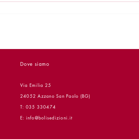
Presentazioni - 2 agosto - Il
Prese
Congedo
Brevi
Dove siamo
Via Emilia 25
24052 Azzano San Paolo (BG)
T: 035 330474
E:
info@bolisedizioni.it