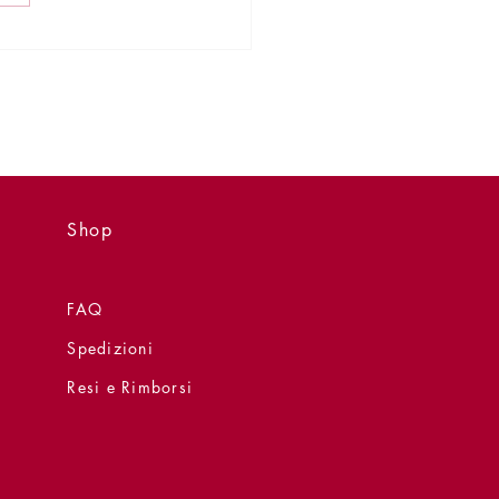
ntazione - 25 luglio -
ario sull' aldilà
Shop
FAQ
Spedizioni
Resi e Rimborsi