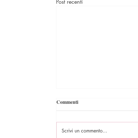
Post recenti
Commenti
Chiusure estive
Scrivi un commento...