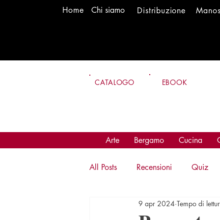
H
om
e
Chi siamo
Distr
ibuzione
Mano
CATALOGO
EBOOK
Arte
Bergamo
Cucina
All Posts
Recensioni
Quiz
9 apr 2024
Tempo di lettu