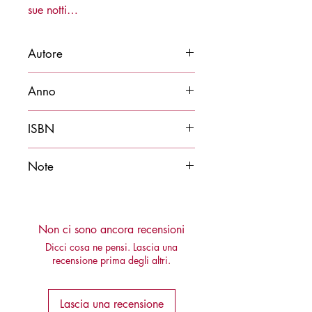
sue notti…
Autore
Luca Botturi
Anno
2024
ISBN
9788878275973
Note
Disponibile anche in edizione cartacea
Non ci sono ancora recensioni
Dicci cosa ne pensi. Lascia una
recensione prima degli altri.
Lascia una recensione