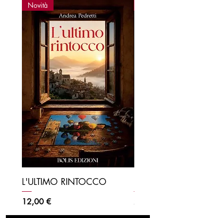
Novità
Novità
L'ULTIMO RINTOCCO
ELVIS
Prezzo
Prezzo
12,00 €
22,00 €