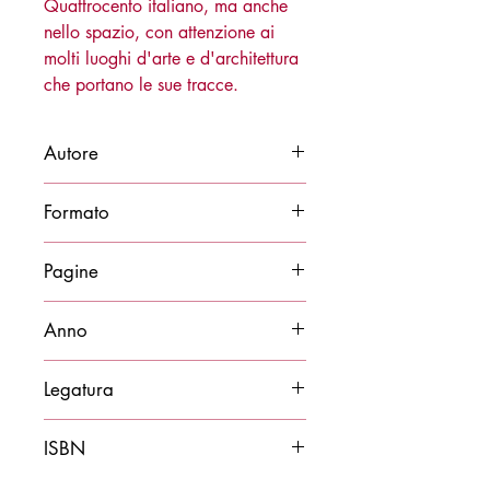
Quattrocento italiano, ma anche
nello spazio, con attenzione ai
molti luoghi d'arte e d'architettura
che portano le sue tracce.
Autore
Miriam Ghezzi
Formato
14x21
Pagine
190
Anno
2026
Legatura
Brossura
ISBN
9788878276925