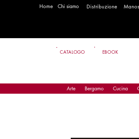
H
om
e
Chi siamo
Distr
ibuzione
Mano
CATALOGO
EBOOK
Arte
Bergamo
Cucina