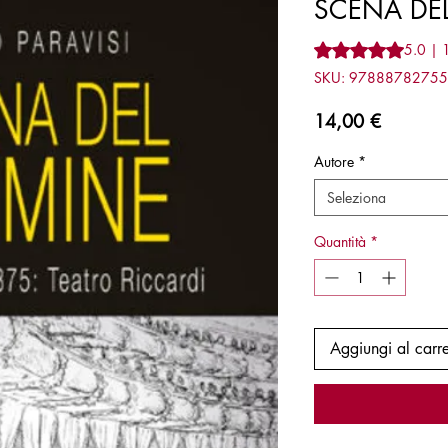
SCENA DEL
Sulla base di 1 rec
5.0 | 
SKU: 9788878275
Prezzo
14,00 €
Autore
*
Seleziona
Quantità
*
Aggiungi al carre