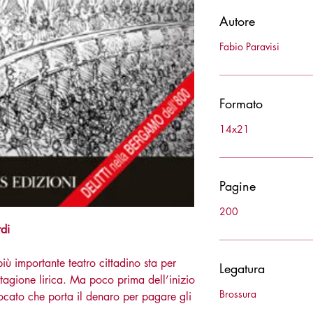
Autore
Fabio Paravisi
Formato
14x21
Pagine
200
di
 importante teatro cittadino sta per
Legatura
tagione lirica. Ma poco prima dell’inizio
Brossura
ocato che porta il denaro per pagare gli