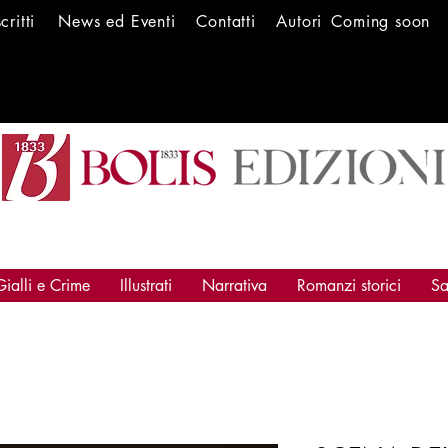
scritti
News ed Ev
enti
Conta
tti
Autori
Coming soon
Gialli e Crime
Illustrati
Narrativa
Romanzi storici
Sa