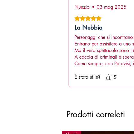
Nunzio
•
03 mag 2025
Valutazione 5 stelle su 5.
La Nebbia
Personaggi che si incontrano 
Entrano per assisitere a uno 
Ma il vero spettacolo sono i 
A caccia di criminali e sper
Come sempre, con Paravisi, il
Prima è nebbia assoluta!
È stata utile?
Sì
Prodotti correlati