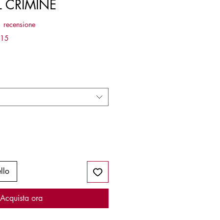
 CRIMINE
ensione, la valutazione è 5.0 su cinque stelle
1 recensione
515
llo
Acquista ora