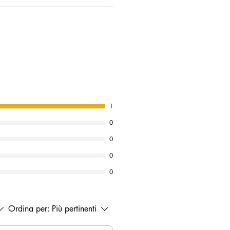
1
0
0
0
0
Ordina per:
Più pertinenti