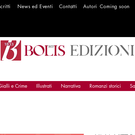
scritti
News ed Ev
enti
Conta
tti
Autori
Coming soon
Gialli e Crime
Illustrati
Narrativa
Romanzi storici
Sa