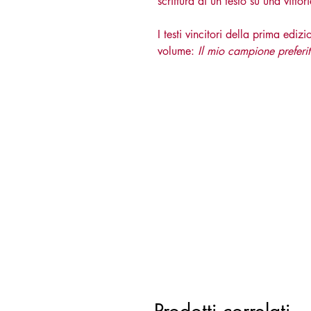
scrittura di un testo su una vitto
I testi vincitori della prima edi
volume:
Il mio campione preferit