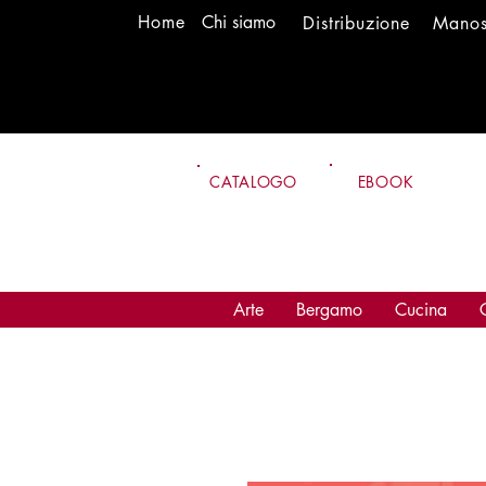
H
om
e
Chi siamo
Distr
ibuzione
Mano
CATALOGO
EBOOK
Arte
Bergamo
Cucina