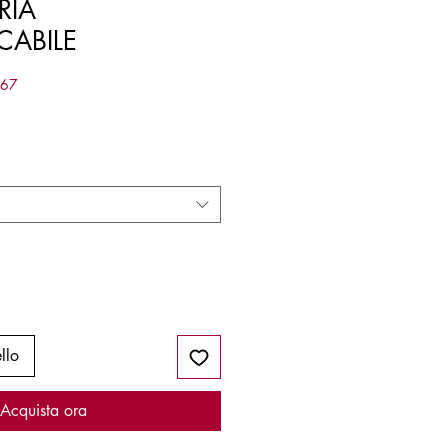
RIA
CABILE
567
llo
Acquista ora