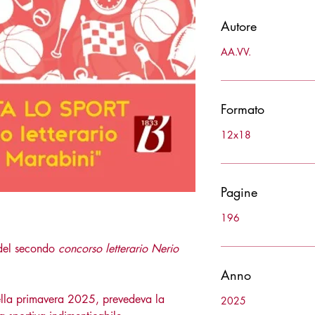
Autore
AA.VV.
Formato
12x18
Pagine
196
ri del secondo
concorso letterario Nerio
Anno
nella primavera 2025, prevedeva la
2025