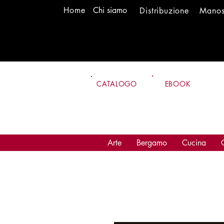
H
om
e
Chi siamo
Distr
ibuzione
Mano
CATALOGO
EBOOK
Arte
Bergamo
Cucina