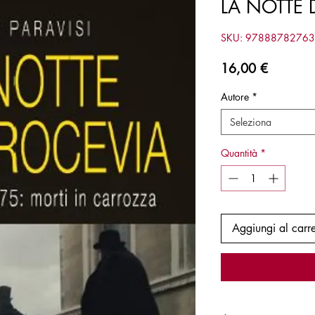
LA NOTTE 
SKU: 9788878276
Prezzo
16,00 €
Autore
*
Seleziona
Quantità
*
Aggiungi al carre