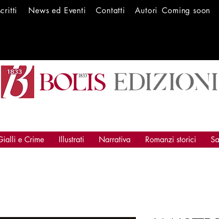
scritti
News ed Ev
enti
Conta
tti
Autori
Coming soon
Gialli e Crime
Illustrati
Narrativa
Romanzi storici
Sa