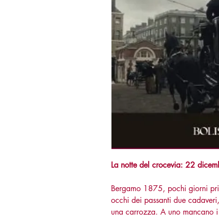
La notte del crocevia: 22 dicem
Bergamo 1875, pochi giorni prim
occhi dei passanti due cadaveri, 
una carrozza. A uno mancano i p