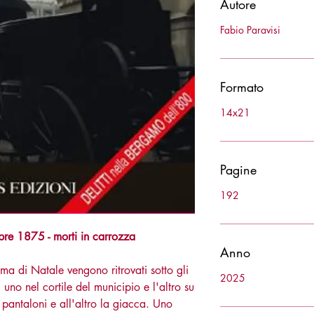
Autore
Fabio Paravisi
Formato
14x21
Pagine
192
bre 1875 - morti in carrozza
Anno
a di Natale vengono ritrovati sotto gli
2025
uno nel cortile del municipio e l'altro su
antaloni e all'altro la giacca. Uno