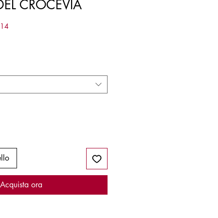
DEL CROCEVIA
314
llo
Acquista ora