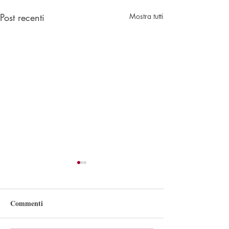
Post recenti
Mostra tutti
Presentazione 15 novembre
- La mia vita con
l'Atalanta
Commenti
Grazie a tutti i presenti e alla
Biblioteca dello Sport Nerio