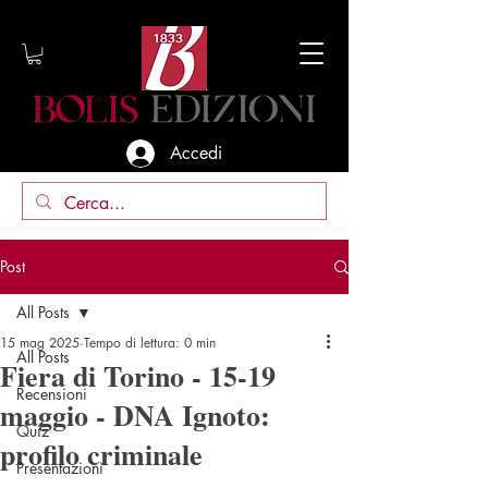
Accedi
Post
All Posts
15 mag 2025
Tempo di lettura: 0 min
All Posts
Fiera di Torino - 15-19
Recensioni
maggio - DNA Ignoto:
Quiz
profilo criminale
Presentazioni