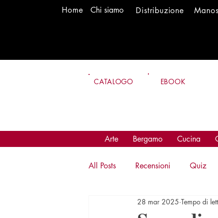
H
om
e
Chi siamo
Distr
ibuzione
Mano
CATALOGO
EBOOK
Arte
Bergamo
Cucina
All Posts
Recensioni
Quiz
28 mar 2025
Tempo di let