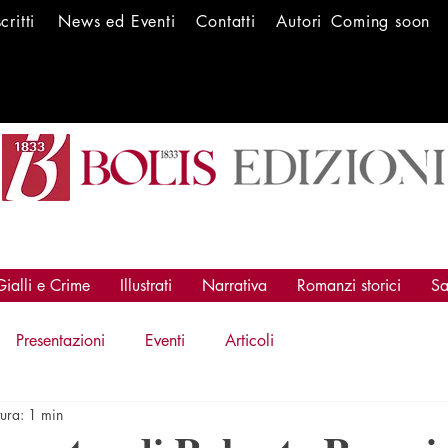
scritti
News ed Ev
enti
Conta
tti
Autori
Coming soon
Gialli e Crime
Illustrati
Narrativa
Romanzi storici
Sa
Presentazioni
Eventi
Articoli
tura: 1 min