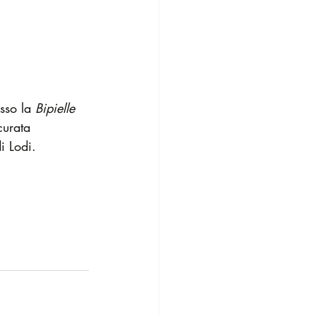
sso la 
Bipielle 
curata 
 Lodi.