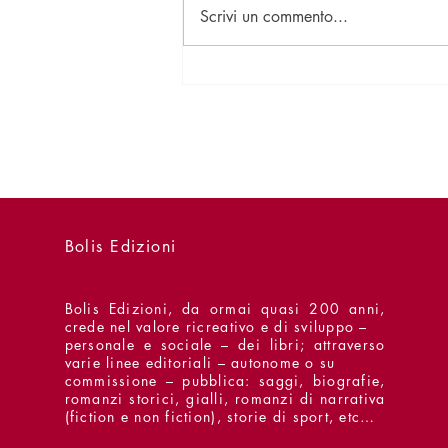
Scrivi un commento...
Presentazioni - 15 luglio -
Concerto per Opossum
Bolis Edizioni
Bolis Edizioni, da ormai quasi 200 anni,
crede nel valore ricreativo e di sviluppo –
personale e sociale – dei libri; attraverso
varie linee editoriali – autonome o su
commissione – pubblica: saggi, biografie,
romanzi storici, gialli, romanzi di narrativa
(fiction e non fiction), storie di sport, etc…