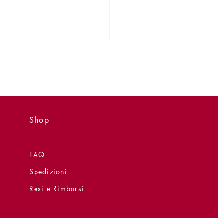
libro - 29 giugno - La
rna sulla Prom'
Shop
FAQ
Spedizioni
Resi e Rimborsi