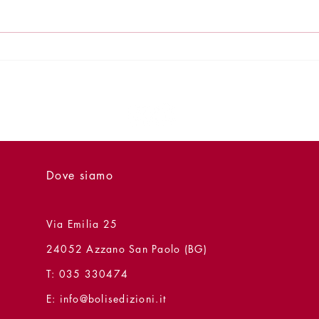
25 giugno: I gialli della
Aperi
Bergamo dell'Ottocento di
Tave
Fabio Paravisi
Dove siamo
Via Emilia 25
24052 Azzano San Paolo (BG)
T: 035 330474
E:
info@bolisedizioni.it