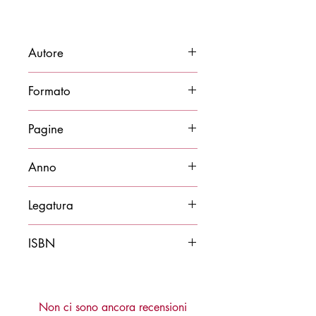
Autore
Ettore Fanfani e Ettore Grecchi
Formato
25x29
Pagine
190
Anno
2020
Legatura
Cartonato
ISBN
9788878274761
Non ci sono ancora recensioni