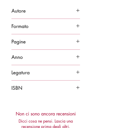
Autore
Tino Gipponi
Formato
17x24
Pagine
80
Anno
2022
Legatura
Brossura
ISBN
9788878275447
Non ci sono ancora recensioni
Dicci cosa ne pensi. Lascia una
recensione prima degli altri.