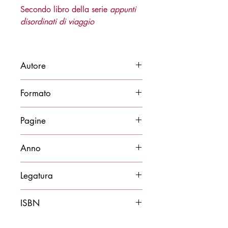
Secondo libro della serie
appunti
disordinati di viaggio
Autore
Leonardo Marabini
Formato
15x21
Pagine
100
Anno
2025
Legatura
Brossura
ISBN
9788878276505