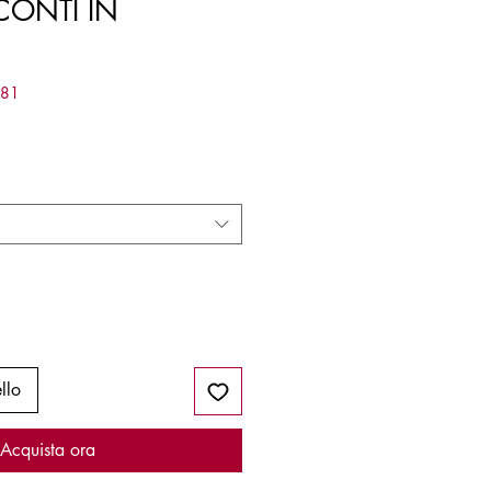
CONTI IN
481
llo
Acquista ora