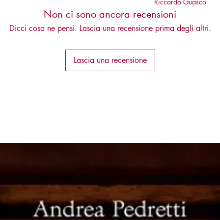
Riccardo Guasco
Non ci sono ancora recensioni
Dicci cosa ne pensi. Lascia una recensione prima degli altri.
Lascia una recensione