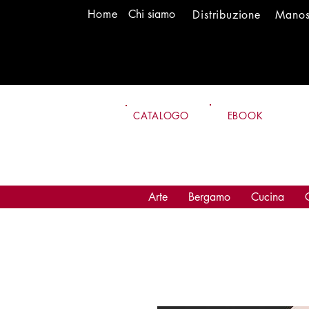
H
om
e
Chi siamo
Distr
ibuzione
Mano
CATALOGO
EBOOK
Arte
Bergamo
Cucina