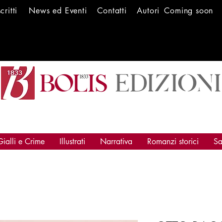
scritti
News ed Ev
enti
Conta
tti
Autori
Coming soon
Gialli e Crime
Illustrati
Narrativa
Romanzi storici
Sa