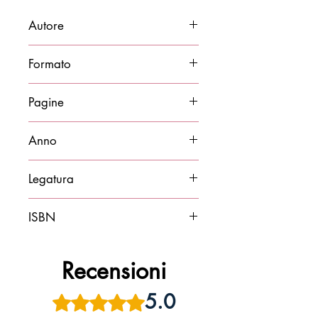
Autore
Federico Pedersoli
Formato
14x21
Pagine
78
Anno
2025
Legatura
Brossura
ISBN
9788878276284
Recensioni
5.0
Valutazione 5 stelle su 5.