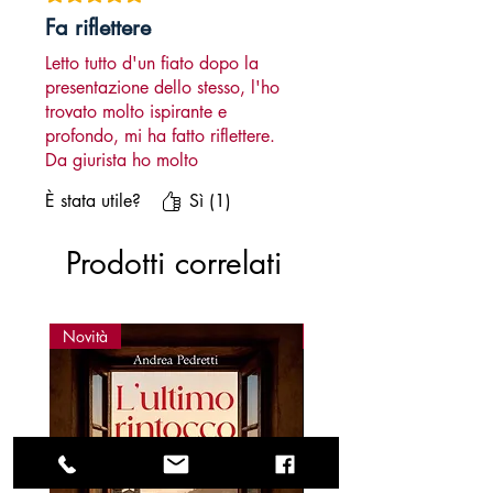
Fa riflettere
Letto tutto d'un fiato dopo la
presentazione dello stesso, l'ho
trovato molto ispirante e
profondo, mi ha fatto riflettere.
Da giurista ho molto
apprezzato il punto di vista
È stata utile?
Sì (1)
dell'autore su casi veri, con
persone vere, con sofferenza
Prodotti correlati
vera. Il giusto processo è uno
dei cardini del nostro sistema
giudiziario e chiunque ha diritto
ad essere difeso, piaccia o no.
Novità
Novità
Non dobbiamo dimenticare che
siamo comunque di fronte a
degli esseri umani e il crimine
fa - purtroppo - parte
dell'universo umano.