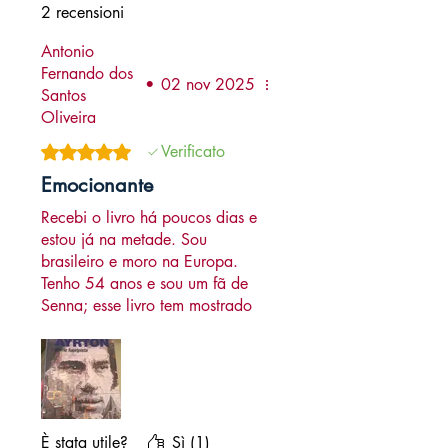
2 recensioni
Antonio
Fernando dos
•
02 nov 2025
Santos
Oliveira
Valutazione 5 stelle su 5.
Verificato
Emocionante
Recebi o livro há poucos dias e
estou já na metade. Sou
brasileiro e moro na Europa.
Tenho 54 anos e sou um fã de
Senna; esse livro tem mostrado
histórias que eu não conhecia,
e que são contadas por quem
conviveu com o grande
campeão. Em dados momentos
não consegui conter as
lágrimas. Obrigado a todos!!!
È stata utile?
Sì (1)