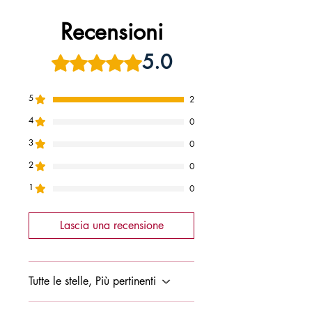
9788878276598
Recensioni
5.0
Valutazione 5 stelle su 5.
5
2
4
0
3
0
2
0
1
0
Lascia una recensione
Tutte le stelle, Più pertinenti