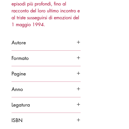
episodi più profondi, fino al
racconto del loro ultimo incontro e
al triste susseguirsi di emozioni del
1 maggio 1994.
Autore
Matteo Orsi e Davide Rigoni
Formato
14x21
Pagine
102
Anno
2025
Legatura
Brossura
ISBN