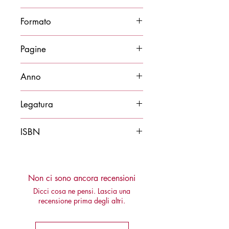
Ildo Serantoni
Formato
14x21
Pagine
159
Anno
2021
Legatura
Brossura
ISBN
9788878274860
Non ci sono ancora recensioni
Dicci cosa ne pensi. Lascia una
recensione prima degli altri.