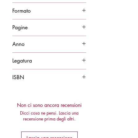
Stefano Piva
Formato
14x21
Pagine
125
Anno
2020
Legatura
Brossura
ISBN
9788878274792
Non ci sono ancora recensioni
Dicci cosa ne pensi. Lascia una
recensione prima degli altri.