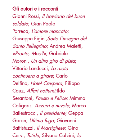
Gli autori e i racconti
Gianni Rossi,
Il breviario del buon
soldato
; Gian Paolo
Porreca,
L’amore mancato
;
Giuseppe Figini,
Sotto l’insegna del
Santo Pellegrino
; Andrea Maietti,
«Pronto, Meo?»
; Gabriele
Moroni,
Un altro giro di pista
;
Vittorio Landucci,
La ruota
continuera a girare
; Carlo
Delfino,
Hotel Crespera
; Filippo
Cauz,
Affari notturni
;Ildo
Serantoni,
Fausto e Felice
; Mimma
Caligaris,
Azzurri e nuvole
; Marco
Ballestracci,
Il presidente
; Geppa
Garon,
Ultima fuga
; Giovanni
Battistuzzi,
Il Marsigliese
; Gino
Cervi,
Tütidü
; Silvano Calzini,
Io