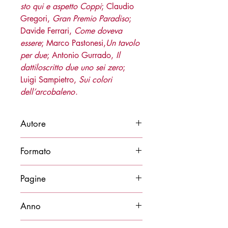
sto qui e aspetto Coppi
; Claudio
Gregori,
Gran Premio Paradiso
;
Davide Ferrari,
Come doveva
essere
; Marco Pastonesi,
Un tavolo
per due
; Antonio Gurrado,
Il
dattiloscritto due uno sei zero
;
Luigi Sampietro,
Sui colori
dell’arcobaleno
.
Autore
AA.VV.
Formato
14x21
Pagine
128
Anno
2020