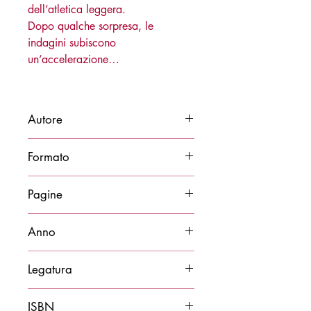
dell’atletica leggera.
Dopo qualche sorpresa, le
indagini subiscono
un’accelerazione…
Autore
Gianluca Morassi
Formato
14x21
Pagine
160
Anno
2023
Legatura
Brossura
ISBN