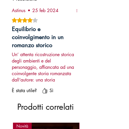
Astinus
•
25 feb 2024
Valutazione 4 stelle su 5.
Equilibrio e
coinvolgimento in un
romanzo storico
Un’ attenta ricostruzione storica
degli ambienti e del
personaggio, affiancata ad una
coinvolgente storia romanzata
dall’autore: una storia
verosimile e equilibrata,
È stata utile?
Sì
lontana da quegli eccessi -
tanto di moda in molti romanzi
Prodotti correlati
storici ultimamente - da rendere
il libro un assurdo thriller con
un marginale contorno storico.
Nonostante più di duecento
Novità
Novità