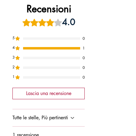
9788878275799
Recensioni
4.0
Valutazione 4 stelle su 5.
5
0
4
1
3
0
2
0
1
0
Lascia una recensione
Tutte le stelle, Più pertinenti
1 recensione