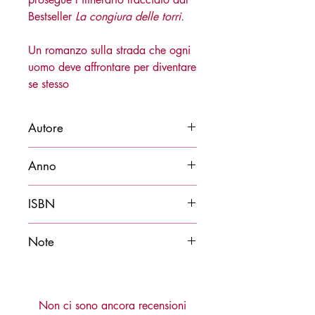
Bestseller
La congiura delle torri.
Un romanzo sulla strada che ogni
uomo deve affrontare per diventare
se stesso
Autore
Francesco Fadigati
Anno
2024
ISBN
9788878276161
Note
Disponibile anche in edizione cartacea
Non ci sono ancora recensioni