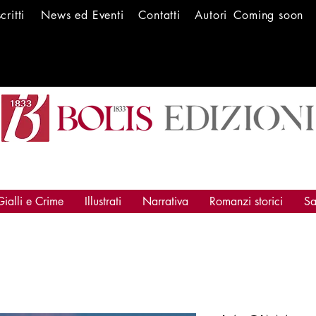
scritti
News ed Ev
enti
Conta
tti
Autori
Coming soon
Gialli e Crime
Illustrati
Narrativa
Romanzi storici
Sa