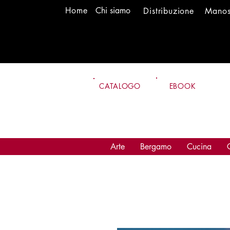
H
om
e
Chi siamo
Distr
ibuzione
Mano
CATALOGO
EBOOK
Arte
Bergamo
Cucina