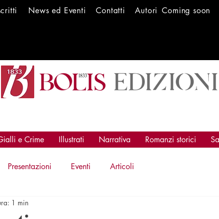
scritti
News ed Ev
enti
Conta
tti
Autori
Coming soon
Gialli e Crime
Illustrati
Narrativa
Romanzi storici
Sa
Presentazioni
Eventi
Articoli
ura: 1 min