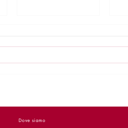
I 10 migliori Gialli di sempre
Dune 
film
Dove siamo