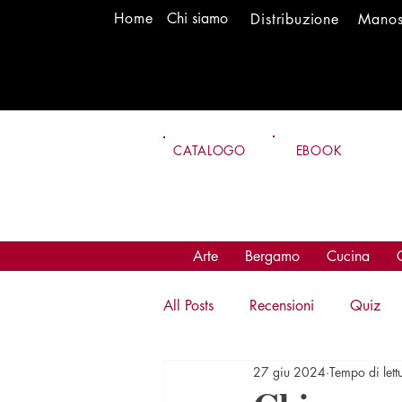
H
om
e
Chi siamo
Distr
ibuzione
Mano
CATALOGO
EBOOK
Arte
Bergamo
Cucina
All Posts
Recensioni
Quiz
27 giu 2024
Tempo di lett